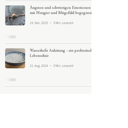
Ängsten und schwierigen Emotionen
mit Neugier und Mitgefühl begegnen
19. Dez. 2025
3 Min. Lesezeit
Wasserkefir Anleitung - ein probiotisches
Lebenselixir
22. Aug. 2024
3 Min. Lesezeit
Lukas Ebneter
Traumaintegration & Bewusstseinsentfaltung
Elisabethenstrasse 16
8004 Zürich​
kontakt@lukasebneter.ch
+41 78 845 14 54