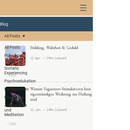
Blog
All Posts
All Posts
Frühling, Wahrheit & Geduld
Polyvagal-
13. Apr.
3 Min. Lesezeit
Theorie
Somatic
Experiencing
Psychoedukation
Fermentation
Warum Vagusnerv-Stimulatoren kein
eigenständiges Werkzeug zur Heilung
Ernährung
sind
Achtsamkeit
15. Jan.
2 Min. Lesezeit
und
Meditation