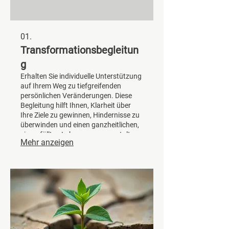
01.
Transformationsbegleitun
g
Erhalten Sie individuelle Unterstützung
auf Ihrem Weg zu tiefgreifenden
persönlichen Veränderungen. Diese
Begleitung hilft Ihnen, Klarheit über
Ihre Ziele zu gewinnen, Hindernisse zu
überwinden und einen ganzheitlichen,
sinnerfüllten Lebensweg zu gestalten.
Mehr anzeigen
Wir stärken Ihre innere Stabilität und
Ihr Bewusstsein für ein erfüllteres
Leben.