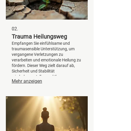
02.
Trauma Heilungsweg
Empfangen Sie einfühlsame und
traumasensible Unterstützung, um
vergangene Verletzungen zu
verarbeiten und emotionale Heilung zu
fördern. Dieser Weg zielt darauf ab,
Sicherheit und Stabilität
wiederherzustellen und Ihnen zu
Mehr anzeigen
ermöglichen, befreit und achtsam in
die Zukunft zu blicken. Wir begleiten
Sie mit Fachkenntnis und Mitgefühl.