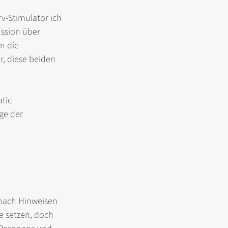
-Stimulator ich 
ssion über 
n die 
, diese beiden 
tic 
ge der 
 nach Hinweisen 
e setzen, doch 