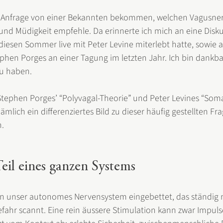
e Anfrage von einer Bekannten bekommen, welchen Vagusnerv
nd Müdigkeit empfehle. Da erinnerte ich mich an eine Disku
diesen Sommer live mit Peter Levine miterlebt hatte, sowie a
hen Porges an einer Tagung im letzten Jahr. Ich bin dankbar
zu haben. 
Stephen Porges’ “Polyvagal-Theorie” und Peter Levines “Soma
mlich ein differenziertes Bild zu dieser häufig gestellten Fra
. 
Teil eines ganzen Systems
f in unser autonomes Nervensystem eingebettet, das ständig
fahr scannt. Eine rein äussere Stimulation kann zwar Impuls