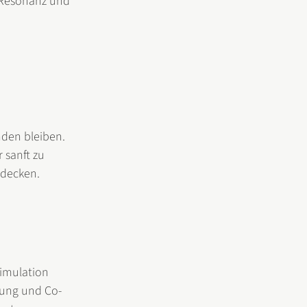
 Resonanz und 
den bleiben. 
sanft zu 
tdecken.
timulation 
rung und Co-