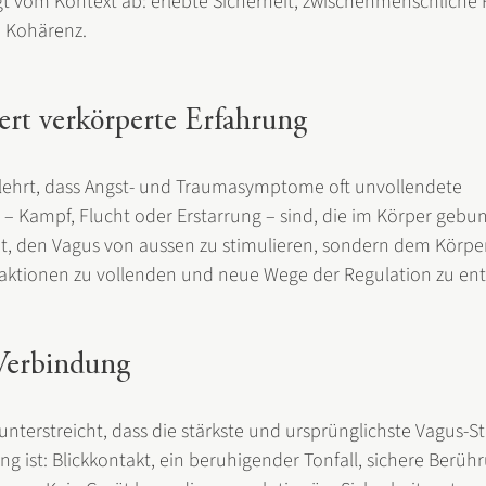
t vom Kontext ab: erlebte Sicherheit, zwischenmenschliche
n Kohärenz.
ert verkörperte Erfahrung
lehrt, dass Angst- und Traumasymptome oft unvollendete 
– Kampf, Flucht oder Erstarrung – sind, die im Körper gebun
t, den Vagus von aussen zu stimulieren, sondern dem Körper 
eaktionen zu vollenden und neue Wege der Regulation zu en
 Verbindung
unterstreicht, dass die stärkste und ursprünglichste Vagus-S
g ist: Blickkontakt, ein beruhigender Tonfall, sichere Berüh