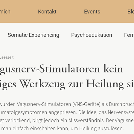
mich
Kontakt
Events
Bl
Somatic Experiencing
Psychoedukation
Fer
 Lesezeit
usnerv-Stimulatoren kein
iges Werkzeug zur Heilung s
 wurden Vagusnerv-Stimulatoren (VNS-Geräte) als Durchbruch
umafolgesymptomen angepriesen. Die Idee, das Nervensyst
ngt verlockend, birgt jedoch ein Missverständnis: Der Vagusner
en man einfach einschalten kann, um Heilung auszulösen.