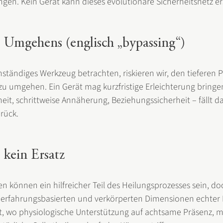
ngen. Kein Gerät kann dieses evolutionäre Sicherheitsnetz er
 Umgehens (englisch „bypassing“)
ständiges Werkzeug betrachten, riskieren wir, den tieferen P
zu umgehen. Ein Gerät mag kurzfristige Erleichterung bringe
eit, schrittweise Annäherung, Beziehungssicherheit – fällt 
urück.
 kein Ersatz
 können ein hilfreicher Teil des Heilungsprozesses sein, doc
n, erfahrungsbasierten und verkörperten Dimensionen echter 
t, wo physiologische Unterstützung auf achtsame Präsenz, m