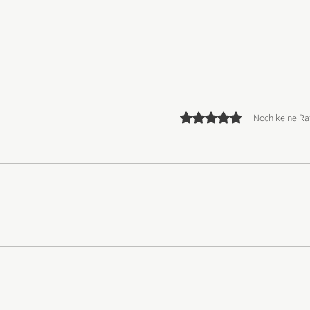
Mit 0 von 5 Sternen bewer
Noch keine Ra
Ängsten und schwierigen
Emotionen mit Neugier und
Mitgefühl begegnen