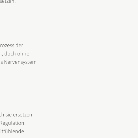
setzen.
rozess der 
n, doch ohne 
das Nervensystem 
h sie ersetzen 
Regulation. 
itfühlende 