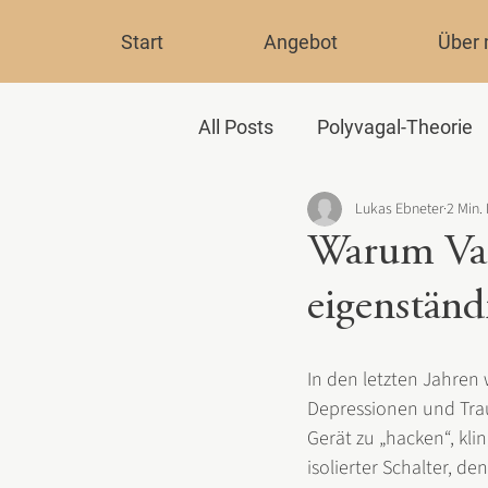
Start
Angebot
Über 
All Posts
Polyvagal-Theorie
Lukas Ebneter
2 Min.
Achtsamkeit und Meditation
Warum Vag
eigenständ
In den letzten Jahren
Depressionen und Tra
Gerät zu „hacken“, kli
isolierter Schalter, d