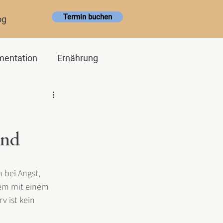
Termin buchen
og
mentation
Ernährung
ind
 bei Angst, 
em mit einem 
v ist kein 